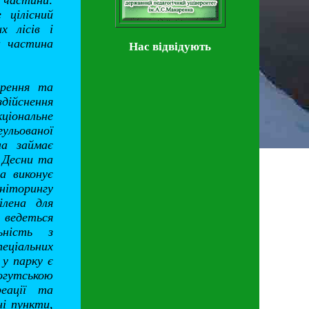
частини:
 цілісний
х лісів і
а частина
Нас відвідують
орення та
дійснення
ціональне
ульованої
на займає
і Десни та
а виконує
ніторингу
ілена для
 ведеться
льність з
еціальних
у парку є
огутською
еації та
ні пункти,