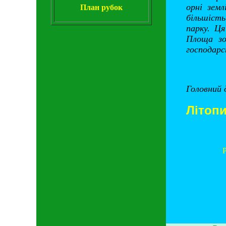
орні зем
План рубок
більшість
парку. Ця
Площа зон
господарс
Головний
Літоп