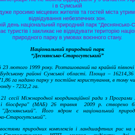
і в Сумській
дуже просимо місцевих жителів та гостей міста утрим
відвідування небезпечних зон.
ній день національний природний парк "Деснянсько-С
ає туристів і закликає не відвідувати територію наці
природного парку в умовах воєнного стану.
Національний природний парк
“Деснянсько-Старогутський”
 23 лютого 1999 року. Розташований на крайній півночі
Будському районі Сумської області. Площа – 16214,36 
71,86 га надано парку у постійне користування, в тому чи
онду - 7232,2 га.
 21 сесії Міжнародної координаційної ради з Програ
і біосфера" (МАБ) 26 травня 2009 р. створено б
 "Деснянський". Його ядром є національний приро
ко-Старогутський".
ивостями природних комплексів і ландшафтних рис на 