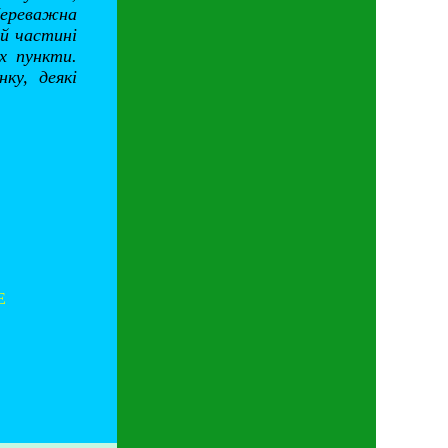
Переважна
ій частині
х пункти.
ку, деякі
E