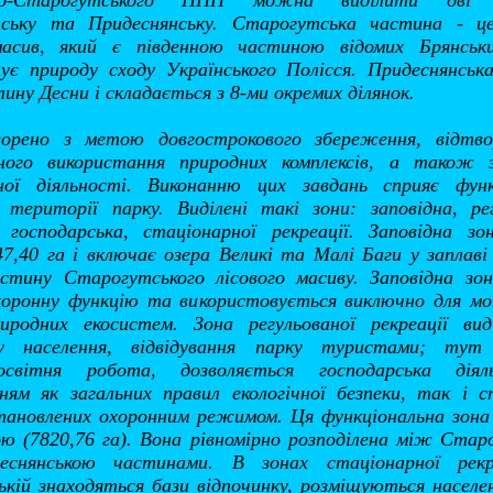
ько-Старогутського НПП можна виділити дві 
ську та Придеснянську. Старогутська частина - це
масив, який є південною частиною відомих Брянськи
ує природу сходу Українського Полісся. Придеснянськ
лину Десни і складається з 8-ми окремих ділянок.
орено з метою довгострокового збереження, відтв
ьного використання природних комплексів, а також з
йної діяльності. Виконанню цих завдань сприяє функ
 території парку. Виділені такі зони: заповідна, рег
, господарська, стаціонарної рекреації. Заповідна зо
7,40 га і включає озера Великі та Малі Баги у заплав
стину Старогутського лісового масиву. Заповідна зон
хоронну функцію та використовується виключно для мо
иродних екосистем. Зона регульованої рекреації вид
ку населення, відвідування парку туристами; тут
росвітня робота, дозволяється господарська дія
ям як загальних правил екологічної безпеки, так і сп
тановлених охоронним режимом. Ця функціональна зона 
ю (7820,76 га). Вона рівномірно розподілена між Стар
снянською частинами. В зонах стаціонарної рекр
ькій знаходяться бази відпочинку, розміщуються населе