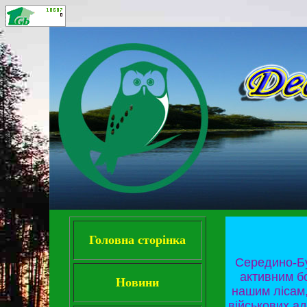
Головна сторінка
Середино-Бу
активним б
Новини
нашим лісам,
військових ад