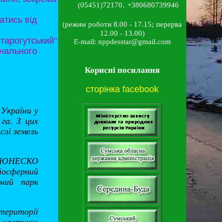
,
......
(05451)72170
+380680739946
атись від
(режим роботи 8.00 - 17.15;
перерва
12.00 - 13.00
)
тарогутський"
E-mail: nppdesstar@gmail.com
онального
Корисні посилання
сторінка facebook
 України у
га. З цих
слі земель
ми ЮНЕСКО
іосферний
дний парк
території