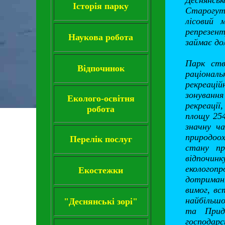
Деснянс
Історія парку
Старогут
лісовий 
репрезент
Наукова робота
займає до
Парк ств
Відпочинок
раціонал
рекреаці
зонування
Еколого-освітня
рекреації
робота
площу 254
значну ча
природоо
Перелік послуг
стану пр
відпочин
екологоп
Екостежки
дотриманн
вимог, вс
найбільшо
"Деснянські зорі"
та Приде
господарс