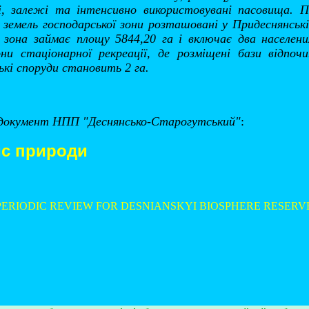
лі, залежі та інтенсивно використовувані пасовища. 
 земель господарської зони розташовані у Придеснянськ
 зона займає площу 5844,20 га і включає два населени
и стаціонарної рекреації, де розміщені бази відпочин
ькі споруди становить 2 га.
 документ НПП "Деснянсько-Старогутський"
:
ис природи
PERIODIC REVIEW FOR DESNIANSKYI BIOSPHERE RESERV