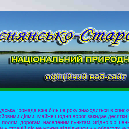
дська громада вже більше року знаходиться в списку
ойовими діями. Майже щодня ворог закидає десятки 
 полям, дорогам, населеним пунктам. Згідно з ріше
міністрацій ліс не можна відвідувати у 9 областях Ук