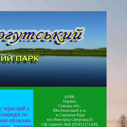
41000,
Україна,
Сумська обл.,
 територій з
Шосткинський р-н,
снарядів по
м.Середина-Буда
вул.Новгород-Сіверська,62
нням обласних
т/ф гарячої лінії (05451)71449,
раїни, зокрема