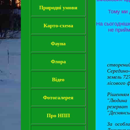
Природні умови
Тому ми 
На сьогодніш
Карто-схема
не прийм
Фауна
Флора
створений
Середино-
земель 72
Відео
лісового ф
Рішенням
Фотогалерея
"Людина 
резерват
"Деснянсь
Про НПП
За особл